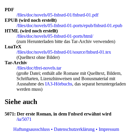
PDF
/files/doc/novels/05-fnbsrd-01/fnbsrd-01.pdf
EPUB (wird noch erstellt)
/files/doc/novels/05-fnbsrd-01-ports/epub/fnbsrd-01.epub
HTML (wird noch erstellt)
/files/doc/novels/05-fnbsrd-01-ports/html/
(zum Herunterladen bitte das Tar-Archiv verwenden)
LuaTeX
/files/doc/novels/05-fnbsrd-01/source/fnbsrd-01.tex
(Quelltext ohne Bilder)
Tar-Archiv
/files/doc/tfrei-novels.tar
(große Datei; enthält alle Romane mit Quelltext, Bildern,
Schriftarten, Lizenzhinweisen und Bonusmaterial mit
Ausnahme des
IA3-Hörbuchs
, das separat heruntergeladen
werden muss)
Siehe auch
5071: Der erste Roman, in dem Fnbsrd erwähnt wird
/ia/5071
Haftungsausschluss • Datenschutzerklärung • Impressum