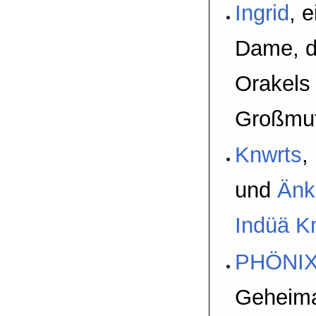
Ingrid
, e
Dame, di
Orakels
Großmut
Knwrts
,
und
Änk
Indüä 
PHÖNI
Geheima