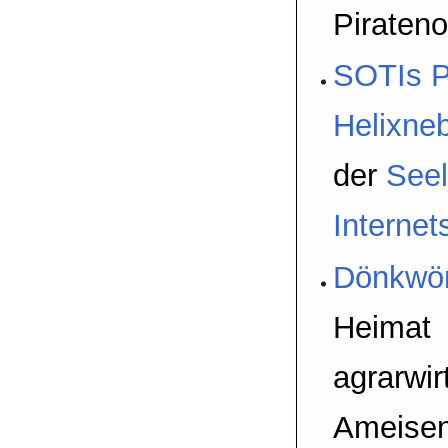
Pirateno
SOTIs P
Helixne
der
Seel
Internet
Dönkwön
Heimat
agrarwir
Ameisen