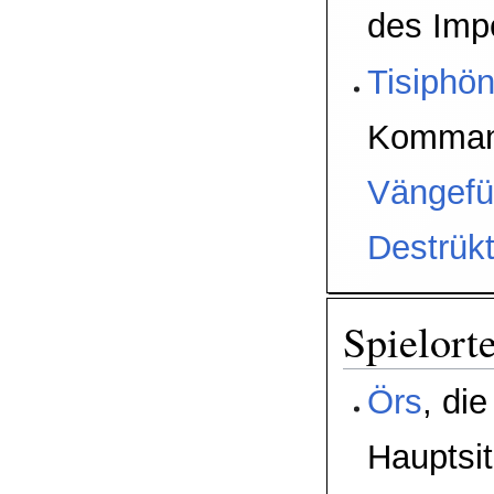
des Imp
Tisiphö
Kommand
Vängefü
Destrükt
Spielort
Örs
, die
Hauptsi