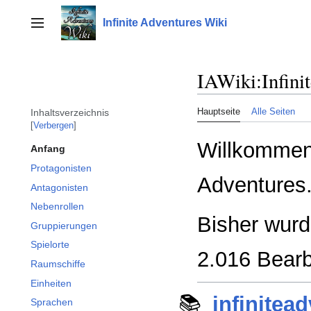
Zum
Inhalt
Infinite Adventures Wiki
Seitenleiste umschalten
springen
IAWiki
:
Infini
Hauptseite
Alle Seiten
Inhaltsverzeichnis
Verbergen
Willkommen i
Anfang
Protagonisten
Adventures
Antagonisten
Nebenrollen
Bisher wurd
Gruppierungen
Spielorte
2.016 Bearb
Raumschiffe
Einheiten
infinitea
Sprachen