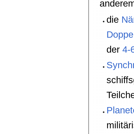
anderem
die
Nä
Doppe
der
4-
Synchr
schiff
Teilch
Planet
militär