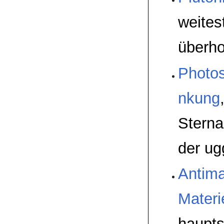
weites
überho
Photo
nkung
Stern
der ug
Antima
Materi
haupts