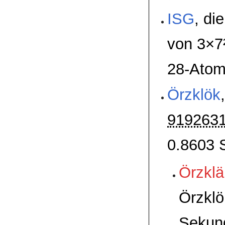
ISG
, di
von 3×7²
28-Ato
Örzklök
9192631
0.8603 
Örzklä
Örzklö
Sekun