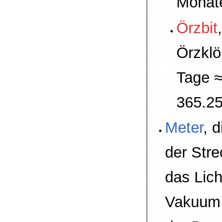
Monat
Örzbit
Örzklö
Tage ≈
365.25
Meter
, 
der Stre
das Lich
Vakuum