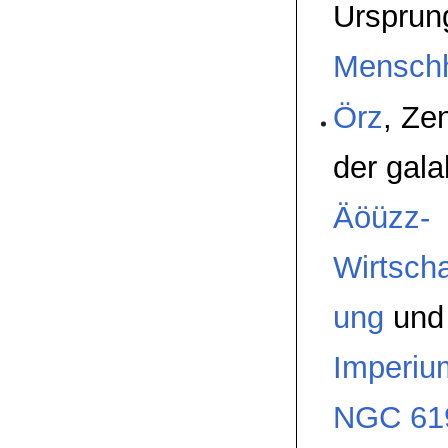
Ursprun
Menschh
Örz
, Ze
der gala
Äöüzz-
Wirtscha
ung
und
Imperiu
NGC 61