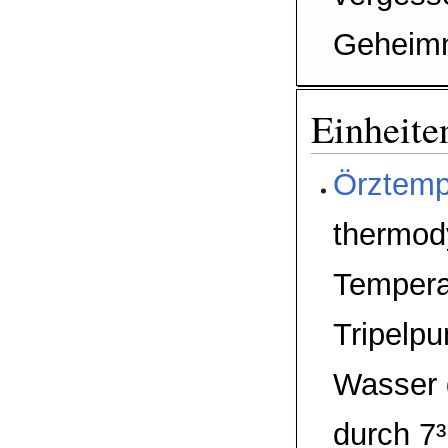
Geheim
Einheite
Örztem
thermod
Tempera
Tripelp
Wasser g
durch 7³