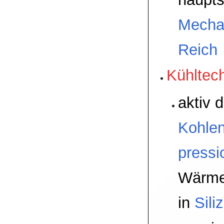
Mecha
Reich
Kühltec
aktiv 
Kohle
pressi
Wärme
in
Sili