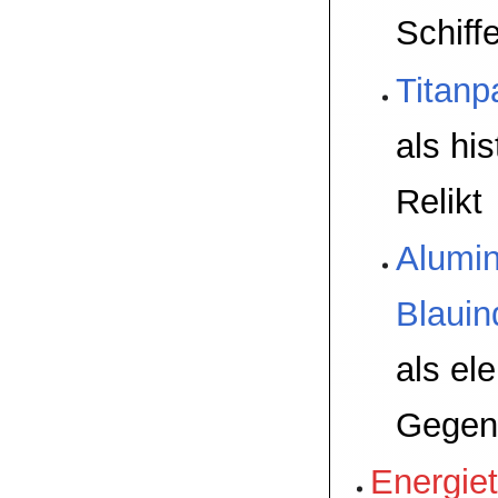
Schiff
Titanp
als hi
Relikt
Alumi
Blauin
als el
Gege
Energie