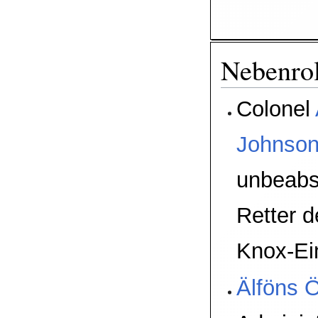
Nebenro
Colonel
Johnso
unbeabsi
Retter d
Knox-Ei
Älföns 