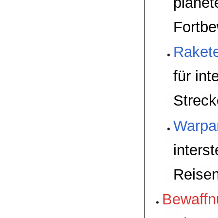
plane
Fortb
Rakete
für int
Streck
Warpan
interst
Reise
Bewaffn