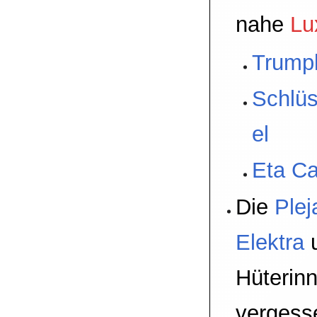
nahe
Lu
Trumpl
Schlüs
el
Eta Ca
Die
Ple
Elektra
Hüterin
vergess