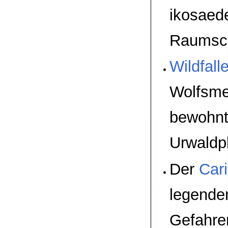
ikosaed
Raumsch
Wildfall
Wolfsm
bewohnt
Urwaldp
Der
Car
legend
Gefahre