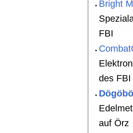
Bright 
Spezial
FBI
Combat
Elektron
des FBI
Dögöbö
Edelmet
auf Örz