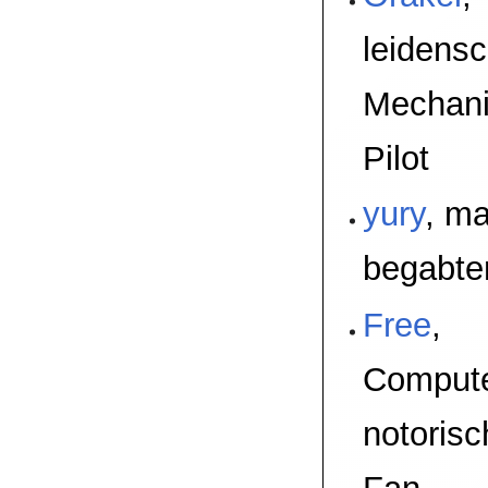
leidensc
Mechani
Pilot
yury
, m
begabte
Free
,
Compute
notorisc