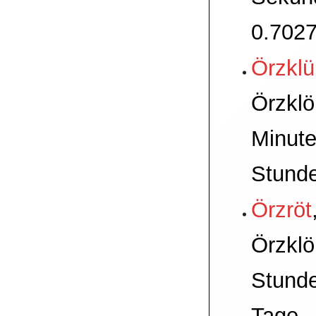
0.7027
Örzklü
Örzklö
Minute
Stund
Örzröt
Örzklö
Stunde
Tage