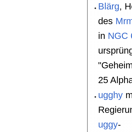
Blärg
, H
des
Mrm
in
NGC 
ursprüng
"Geheim
25 Alpha
ugghy
m
Regierun
uggy
-