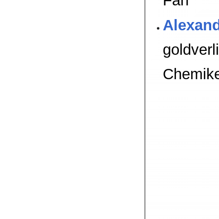
Fan
Alexan
goldverl
Chemike