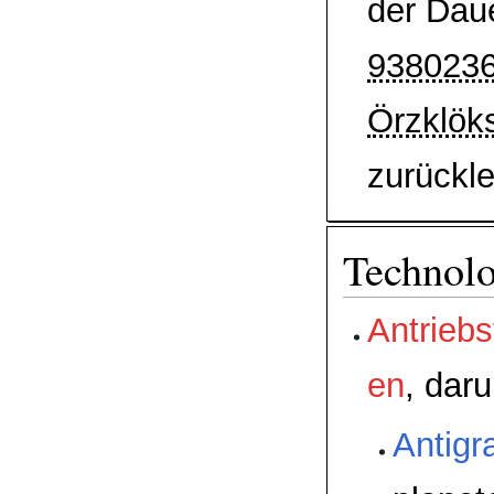
der Dau
938023
Örzklök
zurückle
Technol
Antriebs
en
, daru
Antigra