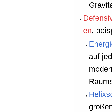
Gravit
Defensi
en
, beis
Energi
auf je
moder
Raums
Helixs
großen