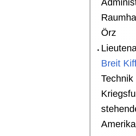
Administ
Raumhaf
Örz
Lieuten
Breit Kif
Technik
Kriegsf
stehend
Amerika