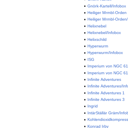
Gnörk-Kartell/Infobox
Heiliger Mrmbl-Orden
Heiliger Mrmbl-Orden/
Helixnebel
Helixnebel/Infobox
Helixschild
Hyperwurm
Hyperwurm/Infobox
ISG
Imperium von NGC 6
Imperium von NGC 61
Infinite Adventures
Infinite Adventures/In
Infinite Adventures 1
Infinite Adventures 3
Ingrid
IntärStällär Gräm/Info
Kohlendioxidkompress
Konrad Irby