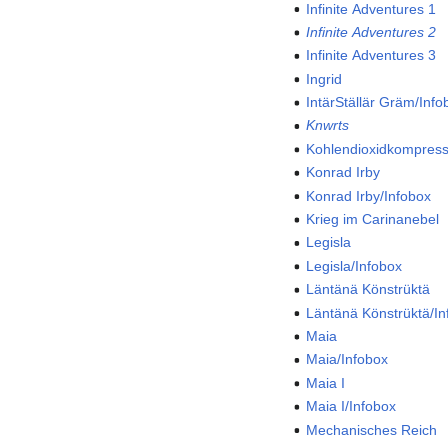
Infinite Adventures 1
Infinite Adventures 2
Infinite Adventures 3
Ingrid
IntärStällär Gräm/Info
Knwrts
Kohlendioxidkompress
Konrad Irby
Konrad Irby/Infobox
Krieg im Carinanebel
Legisla
Legisla/Infobox
Läntänä Könstrüktä
Läntänä Könstrüktä/In
Maia
Maia/Infobox
Maia I
Maia I/Infobox
Mechanisches Reich