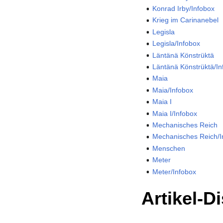
Konrad Irby/Infobox
Krieg im Carinanebel
Legisla
Legisla/Infobox
Läntänä Könstrüktä
Läntänä Könstrüktä/In
Maia
Maia/Infobox
Maia I
Maia I/Infobox
Mechanisches Reich
Mechanisches Reich/I
Menschen
Meter
Meter/Infobox
Artikel-D