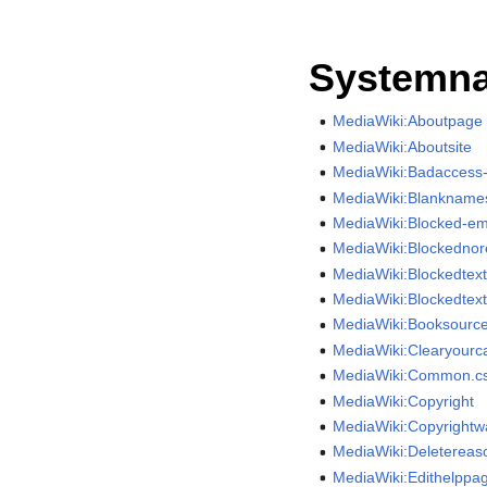
Systemna
MediaWiki:Aboutpage
MediaWiki:Aboutsite
MediaWiki:Badaccess
MediaWiki:Blankname
MediaWiki:Blocked-em
MediaWiki:Blockedno
MediaWiki:Blockedtex
MediaWiki:Blockedtext-
MediaWiki:Booksourc
MediaWiki:Clearyourc
MediaWiki:Common.c
MediaWiki:Copyright
MediaWiki:Copyrightw
MediaWiki:Deleterea
MediaWiki:Edithelppa