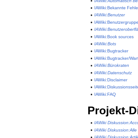
IAWiki:Automatisch be
IAWiki:Bekannte Fehle
IAWiki:Benutzer
IAWiki:Benutzergrupp
IAWiki:Benutzeroberfl
IAWiki:Book sources
IAWiki:Bots
IAWiki:Bugtracker
IAWiki:Bugtracker/War
IAWiki:Bürokraten
IAWiki:Datenschutz
IAWiki:Disclaimer
IAWiki:Diskussionssei
IAWiki:FAQ
Projekt-D
IAWiki Diskussion:Acco
IAWiki Diskussion:Alle
IAWiki Diskussion:Arti