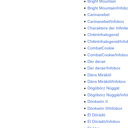
Bright Mountain
Bright Mountain/Infob
Carinanebel
Carinanebel/Infobox
Charaktere der Infinit
Chitintrihalogenid
Chitintrihalogenid/Inf
CombatCookie
CombatCookie/Infobo
Der derair
Der derair/Infobox
Däns Miräköl
Däns Miräköl/Infobox
Dögöbörz Nüggät
Dögöbörz Nüggät/Inf
Dönkwön II
Dönkwön II/Infobox
El Dörädö
El Dörädö/Infobox