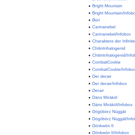
Bright Mountain
Bright Mountain/Infob
Büri
Carinanebel
Carinanebel/Infobox
Charaktere der Infinit
Chitintrihalogenid
Chitintrihalogenid/Inf
CombatCookie
CombatCookie/Infobo
Der derair
Der derair/Infobox
Derair
Däns Miräköl
Däns Miräköl/Infobox
Dögöbörz Nüggät
Dögöbörz Nüggät/Inf
Dönkwön II
Dönkwön II/Infobox