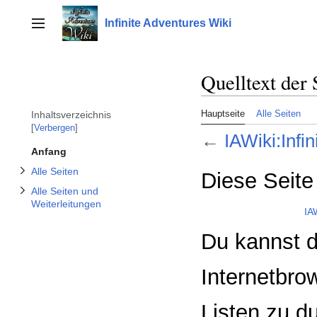
Unterabschnitt Alle Seiten und Weiterleitungen umschalten
Zum
Inhalt
Infinite Adventures Wiki
Seitenleiste umschalten
springen
Unterabschnitt Alle Seiten umschalten
Quelltext der
Hauptseite
Alle Seiten
Inhaltsverzeichnis
Verbergen
←
IAWiki:Infi
Anfang
Alle Seiten
Diese Seite
Alle Seiten und
Weiterleitungen
IAW
Du kannst d
Internetbro
Listen zu d