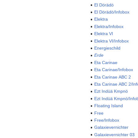
El Dörädö
El Dörädö/Infobox
Elektra
Elektra/Infobox
Elektra VI
Elektra VI/Infobox
Energieschild
Erde
Eta Carinae
Eta Carinae/Infobox
Eta Carinae ABC 2
Eta Carinae ABC 2/In
Ezt Indüä Kmpnö
Ezt Indüä Kmpnö/Info
Floating Island
Free
Free/Infobox
Galaxievernichter
Galaxievernichter 03