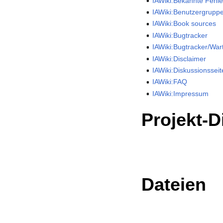
IAWiki:Bekannte Fehle
IAWiki:Benutzergrupp
IAWiki:Book sources
IAWiki:Bugtracker
IAWiki:Bugtracker/War
IAWiki:Disclaimer
IAWiki:Diskussionssei
IAWiki:FAQ
IAWiki:Impressum
Projekt-D
Dateien