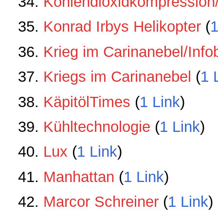
Kohlendioxidkompression
Konrad Irbys Helikopter
‏‎ (
1
Krieg im Carinanebel/Info
Kriegs im Carinanebel
‏‎ (
1 
KäpitölTimes
‏‎ (
1 Link
)
Kühltechnologie
‏‎ (
1 Link
)
Lux
‏‎ (
1 Link
)
Manhattan
‏‎ (
1 Link
)
Marcor Schreiner
‏‎ (
1 Link
)