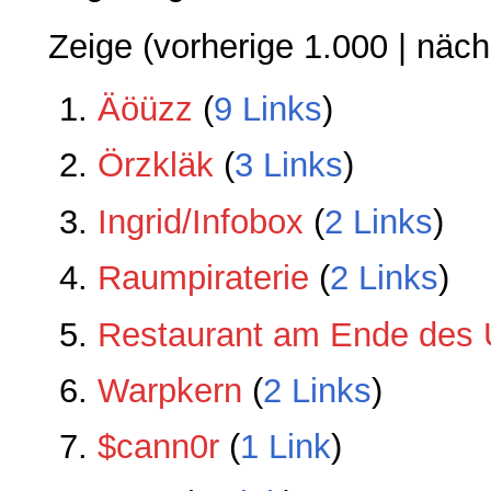
Zeige (
vorherige 1.000
|
näch
Äöüzz
‏‎ (
9 Links
)
Örzkläk
‏‎ (
3 Links
)
Ingrid/Infobox
‏‎ (
2 Links
)
Raumpiraterie
‏‎ (
2 Links
)
Restaurant am Ende des
Warpkern
‏‎ (
2 Links
)
$cann0r
‏‎ (
1 Link
)