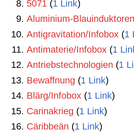
5071
‏‎ (
1 Link
)
Aluminium-Blauinduktoren
Antigravitation/Infobox
‏‎ (
1 
Antimaterie/Infobox
‏‎ (
1 Lin
Antriebstechnologien
‏‎ (
1 L
Bewaffnung
‏‎ (
1 Link
)
Blärg/Infobox
‏‎ (
1 Link
)
Carinakrieg
‏‎ (
1 Link
)
Cäribbeän
‏‎ (
1 Link
)