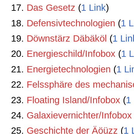
Das Gesetz
‏‎ (
1 Link
)
Defensivtechnologien
‏‎ (
1 L
Döwnstärz Däbäköl
‏‎ (
1 Lin
Energieschild/Infobox
‏‎ (
1 L
Energietechnologien
‏‎ (
1 Li
Felssphäre des mechanis
Floating Island/Infobox
‏‎ (
1
Galaxievernichter/Infobox
‏
Geschichte der Äöüzz
‏‎ (
1 