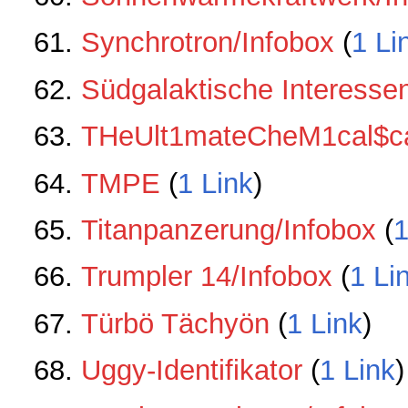
Synchrotron/Infobox
‏‎ (
1 Li
Südgalaktische Interesse
THeUlt1mateCheM1cal$c
TMPE
‏‎ (
1 Link
)
Titanpanzerung/Infobox
‏‎ (
1
Trumpler 14/Infobox
‏‎ (
1 Li
Türbö Tächyön
‏‎ (
1 Link
)
Uggy-Identifikator
‏‎ (
1 Link
)