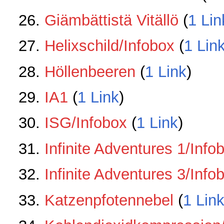
Giämbättistä Vitällö
‏‎ (
1 Lin
Helixschild/Infobox
‏‎ (
1 Lin
Höllenbeeren
‏‎ (
1 Link
)
IA1
‏‎ (
1 Link
)
ISG/Infobox
‏‎ (
1 Link
)
Infinite Adventures 1/Info
Infinite Adventures 3/Info
Katzenpfotennebel
‏‎ (
1 Lin