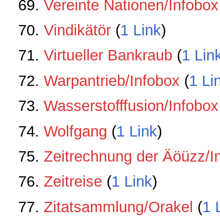
Vereinte Nationen/Infobox
Vindikätör
‏‎ (
1 Link
)
Virtueller Bankraub
‏‎ (
1 Lin
Warpantrieb/Infobox
‏‎ (
1 Li
Wasserstofffusion/Infobox
Wolfgang
‏‎ (
1 Link
)
Zeitrechnung der Äöüzz/I
Zeitreise
‏‎ (
1 Link
)
Zitatsammlung/Orakel
‏‎ (
1 