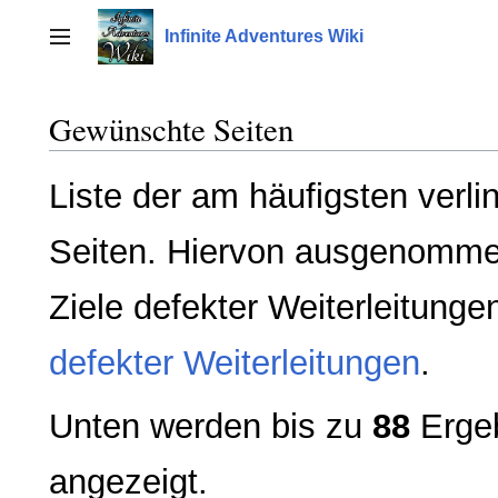
Zum
Inhalt
Infinite Adventures Wiki
Seitenleiste umschalten
springen
Gewünschte Seiten
Liste der am häufigsten verli
Seiten. Hiervon ausgenommen 
Ziele defekter Weiterleitunge
defekter Weiterleitungen
.
Unten werden bis zu
88
Ergeb
angezeigt.