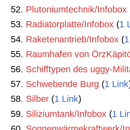
Plutoniumtechnik/Infobox
‏‎
Radiatorplatte/Infobox
‏‎ (
1 
Raketenantrieb/Infobox
‏‎ (
1
Raumhafen von ÖrzKäpitö
Schifftypen des uggy-Milit
Schwebende Burg
‏‎ (
1 Link
Silber
‏‎ (
1 Link
)
Siliziumtank/Infobox
‏‎ (
1 Li
Sonnenwärmekraftwerk/In