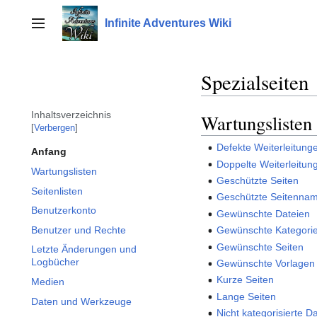
Zum
Inhalt
Infinite Adventures Wiki
Seitenleiste umschalten
springen
Spezialseiten
Inhaltsverzeichnis
Wartungslisten
Verbergen
Defekte Weiterleitung
Anfang
Doppelte Weiterleitun
Wartungslisten
Geschützte Seiten
Seitenlisten
Geschützte Seitenna
Benutzerkonto
Gewünschte Dateien
Benutzer und Rechte
Gewünschte Kategori
Gewünschte Seiten
Letzte Änderungen und
Logbücher
Gewünschte Vorlagen
Kurze Seiten
Medien
Lange Seiten
Daten und Werkzeuge
Nicht kategorisierte D